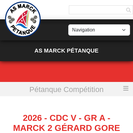
Panneau de gestion des cookies
AS MARCK PÉTANQUE
Pétanque Compétition
Accueil
2026 - CDC V - Gr A - MARCK 2 Gérard Gore
2026 - CDC V - GR A -
MARCK 2 GÉRARD GORE