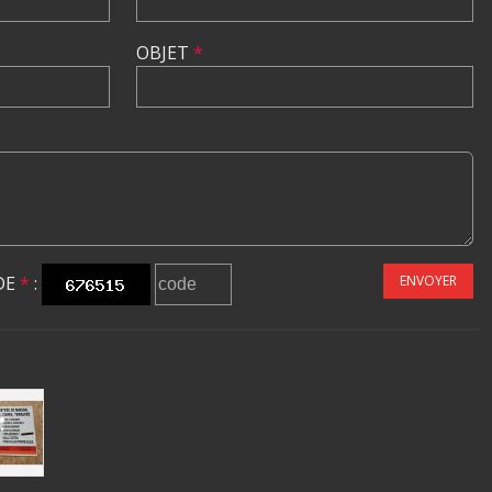
OBJET
*
DE
*
:
ENVOYER