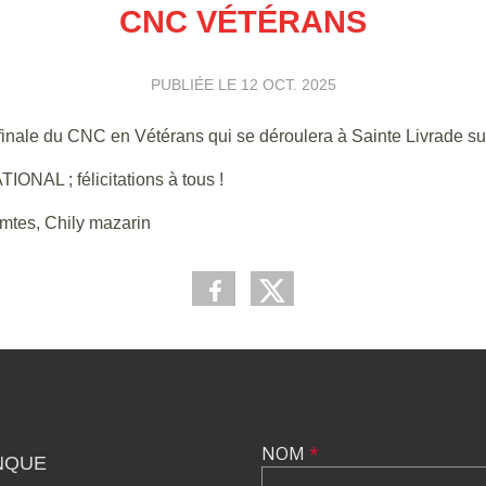
CNC VÉTÉRANS
PUBLIÉE LE
12 OCT. 2025
finale du CNC en Vétérans qui se déroulera à Sainte Livrade sur
IONAL ; félicitations à tous !
omtes, Chily mazarin
NOM
*
NQUE