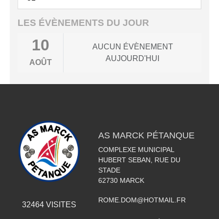
LES ÉVÈNEMENTS DU JOUR
10
AUCUN ÉVÈNEMENT
AUJOURD'HUI
AOÛT
AS MARCK PÉTANQUE
COMPLEXE MUNICIPAL
HUBERT SEBAN, RUE DU
STADE
62730
MARCK
ROME.DOM@HOTMAIL.FR
32464
VISITES