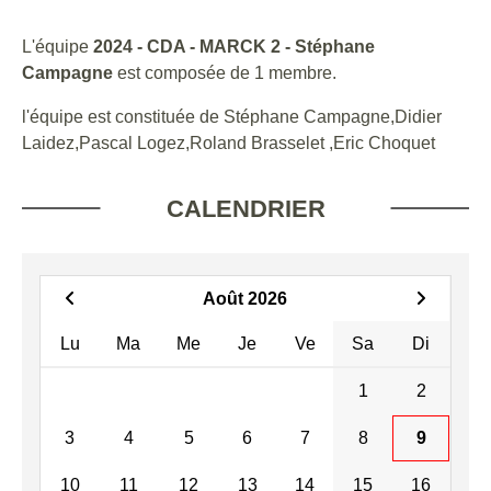
L'équipe
2024 - CDA - MARCK 2 - Stéphane
Campagne
est composée de 1 membre.
l'équipe est constituée de Stéphane Campagne,Didier
Laidez,Pascal Logez,Roland Brasselet ,Eric Choquet
CALENDRIER
Août 2026
Lu
Ma
Me
Je
Ve
Sa
Di
1
2
3
4
5
6
7
8
9
10
11
12
13
14
15
16