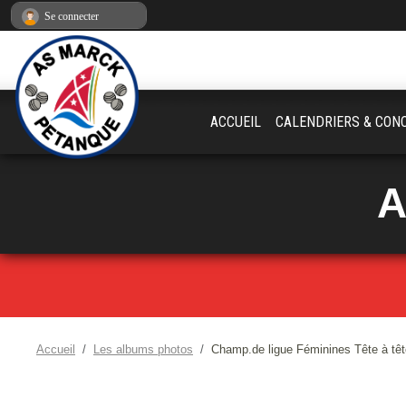
Panneau de gestion des cookies
Se connecter
ACCUEIL
CALENDRIERS & CON
A
Accueil
Les albums photos
Champ.de ligue Féminines Tête à têt