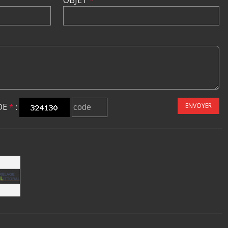
OBJET
*
DE
*
:
ENVOYER