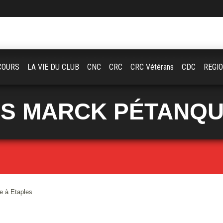
COURS
LA VIE DU CLUB
CNC
CRC
CRC Vétérans
CDC
REGI
S MARCK PÉTANQ
e à Etaples