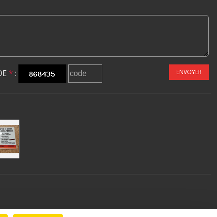
DE
*
:
ENVOYER