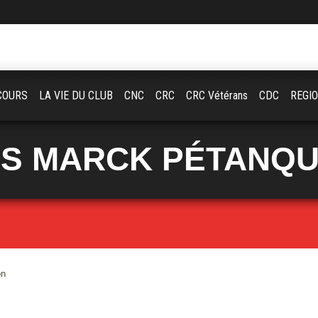
COURS
LA VIE DU CLUB
CNC
CRC
CRC Vétérans
CDC
REGI
S MARCK PÉTANQ
on