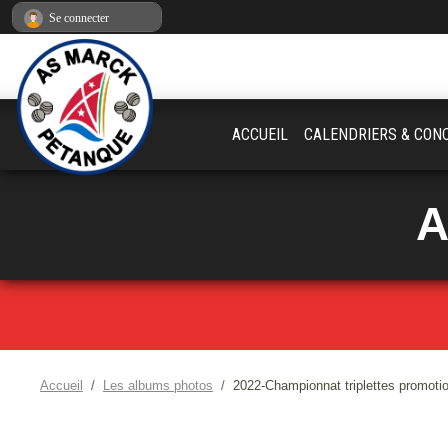
Panneau de gestion des cookies
Se connecter
ACCUEIL
CALENDRIERS & CON
A
Accueil
Les albums photos
2022-Championnat triplettes promoti