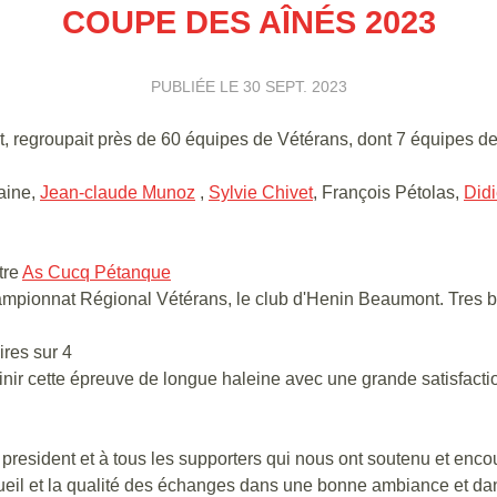
COUPE DES AÎNÉS 2023
PUBLIÉE LE
30 SEPT. 2023
t, regroupait près de 60 équipes de Vétérans, dont 7 équipes de
taine,
Jean-claude Munoz
,
Sylvie Chivet
, François Pétolas,
Did
tre
As Cucq Pétanque
hampionnat Régional Vétérans, le club d'Henin Beaumont. Tres b
ires sur 4
inir cette épreuve de longue haleine avec une grande satisfacti
sident et à tous les supporters qui nous ont soutenu et enco
il et la qualité des échanges dans une bonne ambiance et dans