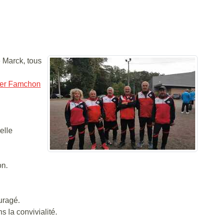
 Marck, tous
ier Famchon
elle
on.
uragé.
 la convivialité.