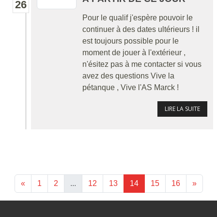
26
Pour le qualif j'espère pouvoir le
continuer à des dates ultérieurs ! il
est toujours possible pour le
moment de jouer à l'extérieur ,
n'ésitez pas à me contacter si vous
avez des questions Vive la
pétanque , Vive l'AS Marck !
LIRE LA SUITE
«
1
2
...
12
13
14
15
16
»